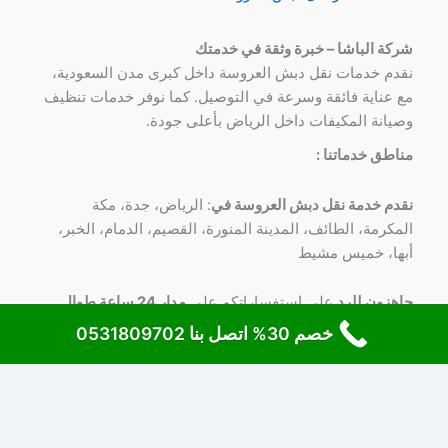
شركة الباشا – خبرة وثقة في خدمتك
نقدم خدمات نقل دبش العروسة داخل كبرى مدن السعودية،
مع عناية فائقة وسرعة في التوصيل. كما نوفر خدمات تنظيف
وصيانة المكيفات داخل الرياض بأعلى جودة.
مناطق خدماتنا :
نقدم خدمة نقل دبش العروسة في
: الرياض، جدة، مكة
المكرمة، الطائف، المدينة المنورة، القصيم، الدمام، الخبر،
أبها، خميس مشيط
جاهزون للرد
علي استفساراتكم علي
مدار 24 ساعة طوال
الأسبوع
علي
رقم 0531809702
خصم 30% اتصل بنا 0531809702