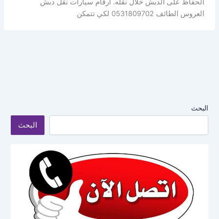
الحفاظ على الدبش خلال نقله. أرقام سيارات نقل دبش
العروس الطائف 0531809702 لكي تتمكن
البحث
البحث