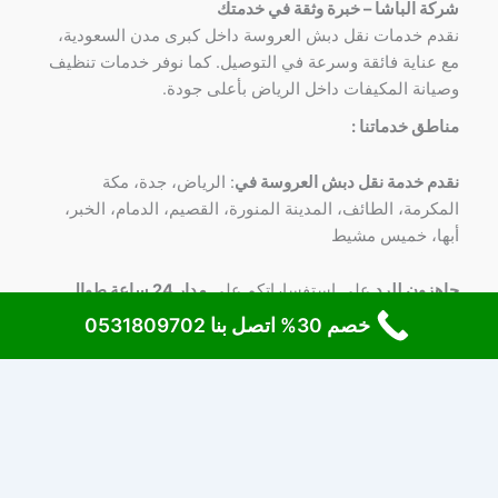
شركة الباشا – خبرة وثقة في خدمتك
نقدم خدمات نقل دبش العروسة داخل كبرى مدن السعودية،
مع عناية فائقة وسرعة في التوصيل. كما نوفر خدمات تنظيف
وصيانة المكيفات داخل الرياض بأعلى جودة.
مناطق خدماتنا :
نقدم خدمة نقل دبش العروسة في
: الرياض، جدة، مكة
المكرمة، الطائف، المدينة المنورة، القصيم، الدمام، الخبر،
أبها، خميس مشيط
جاهزون للرد
علي استفساراتكم علي
مدار 24 ساعة طوال
الأسبوع
علي
رقم 0531809702
خصم 30% اتصل بنا 0531809702
Copyright © 2026 شركة الباشا لنقل دبش العروسة | Powered by
قالب Astra للووردبريس