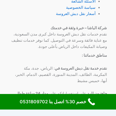
الأسئلة الشائعة
سياسة الخصوصية
أسعار نقل دبش العروسة
شركة الباشا – خبرة وثقة في خدمتك
نقدم خدمات نقل دبش العروسة داخل كبرى مدن السعودية،
مع عناية فائقة وسرعة في التوصيل. كما نوفر خدمات تنظيف
وصيانة المكيفات داخل الرياض بأعلى جودة.
مناطق خدماتنا :
نقدم خدمة نقل دبش العروسة في
: الرياض، جدة، مكة
المكرمة، الطائف، المدينة المنورة، القصيم، الدمام، الخبر،
أبها، خميس مشيط
جاهزون للرد
علي استفساراتكم علي
مدار 24 ساعة طوال
الأسبوع
علي
رقم 0531809702
خصم 30% اتصل بنا 0531809702