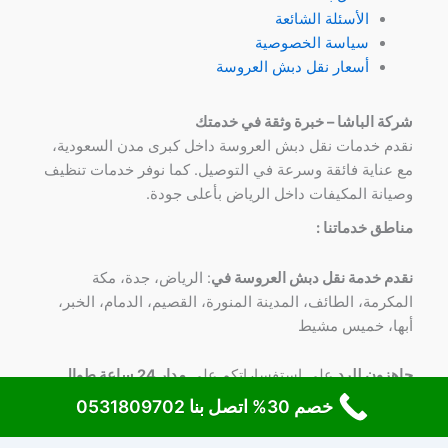
الأسئلة الشائعة
سياسة الخصوصية
أسعار نقل دبش العروسة
شركة الباشا – خبرة وثقة في خدمتك
نقدم خدمات نقل دبش العروسة داخل كبرى مدن السعودية،
مع عناية فائقة وسرعة في التوصيل. كما نوفر خدمات تنظيف
وصيانة المكيفات داخل الرياض بأعلى جودة.
مناطق خدماتنا :
نقدم خدمة نقل دبش العروسة في
: الرياض، جدة، مكة
المكرمة، الطائف، المدينة المنورة، القصيم، الدمام، الخبر،
أبها، خميس مشيط
جاهزون للرد
علي استفساراتكم علي
مدار 24 ساعة طوال
الأسبوع
علي
رقم 0531809702
خصم 30% اتصل بنا 0531809702