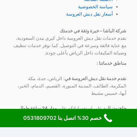
سياسة الخصوصية
أسعار نقل دبش العروسة
شركة الباشا – خبرة وثقة في خدمتك
نقدم خدمات نقل دبش العروسة داخل كبرى مدن السعودية،
مع عناية فائقة وسرعة في التوصيل. كما نوفر خدمات تنظيف
وصيانة المكيفات داخل الرياض بأعلى جودة.
مناطق خدماتنا :
نقدم خدمة نقل دبش العروسة في
: الرياض، جدة، مكة
المكرمة، الطائف، المدينة المنورة، القصيم، الدمام، الخبر،
أبها، خميس مشيط
جاهزون للرد
علي استفساراتكم علي
مدار 24 ساعة طوال
الأسبوع
علي
رقم 0531809702
خصم 30% اتصل بنا 0531809702