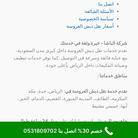
اتصل بنا
الأسئلة الشائعة
سياسة الخصوصية
أسعار نقل دبش العروسة
شركة الباشا – خبرة وثقة في خدمتك
نقدم خدمات نقل دبش العروسة داخل كبرى مدن السعودية،
مع عناية فائقة وسرعة في التوصيل. كما نوفر خدمات تنظيف
وصيانة المكيفات داخل الرياض بأعلى جودة.
مناطق خدماتنا :
نقدم خدمة نقل دبش العروسة في
: الرياض، جدة، مكة
المكرمة، الطائف، المدينة المنورة، القصيم، الدمام، الخبر،
أبها، خميس مشيط
جاهزون للرد
علي استفساراتكم علي
مدار 24 ساعة طوال
الأسبوع
علي
رقم 0531809702
خصم 30% اتصل بنا 0531809702