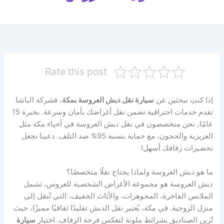
Rate this post
إذا كنتِ تبحثين عن
سيارة نقل دبش العروسة بمكة
، فشركة الباشا
تقدم خدمات احترافية تضمن نقل أغراضك بأمان وسرعة. بخبرة 15
عامًا، نحن متخصصون في نقل دبش العروسة في أحياء مكة مثل
العزيزية والحجون، مع حماية بنسبة 95% ضد التلف. دعينا نجعل
تحضيرات زفافك أسهل!
ما هو دبش العروسة ولماذا يحتاج نقلًا متخصصًا؟
دبش العروسة هو مجموعة الأغراض الشخصية للعروس، تشمل
الملابس الفاخرة، المجوهرات، والأثاث الخفيف، التي تُنقل إلى
منزل الزوجية. في مكة، يُعتبر نقل الدبش تقليدًا ثقافيًا مميزًا، حيث
تُزين الصناديق بشرائط ملونة لتعكس فرحة الزفاف. اختيار
سيارة