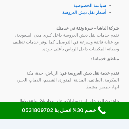
سياسة الخصوصية
أسعار نقل دبش العروسة
شركة الباشا – خبرة وثقة في خدمتك
نقدم خدمات نقل دبش العروسة داخل كبرى مدن السعودية،
مع عناية فائقة وسرعة في التوصيل. كما نوفر خدمات تنظيف
وصيانة المكيفات داخل الرياض بأعلى جودة.
مناطق خدماتنا :
نقدم خدمة نقل دبش العروسة في
: الرياض، جدة، مكة
المكرمة، الطائف، المدينة المنورة، القصيم، الدمام، الخبر،
أبها، خميس مشيط
جاهزون للرد
علي استفساراتكم علي
مدار 24 ساعة طوال
الأسبوع
علي
رقم 0531809702
خصم 30% اتصل بنا 0531809702