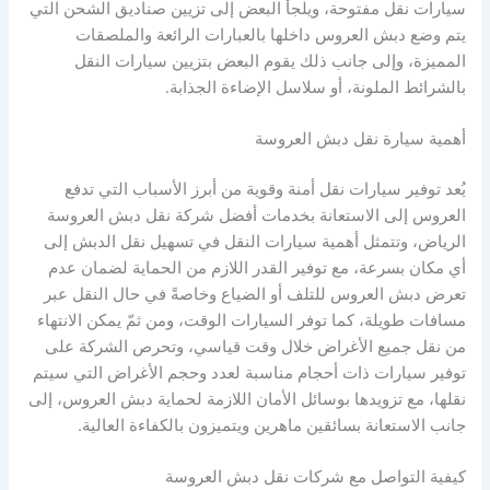
سيارات نقل مفتوحة، ويلجأ البعض إلى تزيين صناديق الشحن التي
يتم وضع دبش العروس داخلها بالعبارات الرائعة والملصقات
المميزة، وإلى جانب ذلك يقوم البعض بتزيين سيارات النقل
بالشرائط الملونة، أو سلاسل الإضاءة الجذابة.
أهمية سيارة نقل دبش العروسة
يُعد توفير سيارات نقل أمنة وقوية من أبرز الأسباب التي تدفع
العروس إلى الاستعانة بخدمات أفضل شركة نقل دبش العروسة
الرياض، وتتمثل أهمية سيارات النقل في تسهيل نقل الدبش إلى
أي مكان بسرعة، مع توفير القدر اللازم من الحماية لضمان عدم
تعرض دبش العروس للتلف أو الضياع وخاصةً في حال النقل عبر
مسافات طويلة، كما توفر السيارات الوقت، ومن ثمّ يمكن الانتهاء
من نقل جميع الأغراض خلال وقت قياسي، وتحرص الشركة على
توفير سيارات ذات أحجام مناسبة لعدد وحجم الأغراض التي سيتم
نقلها، مع تزويدها بوسائل الأمان اللازمة لحماية دبش العروس، إلى
جانب الاستعانة بسائقين ماهرين ويتميزون بالكفاءة العالية.
كيفية التواصل مع شركات نقل دبش العروسة