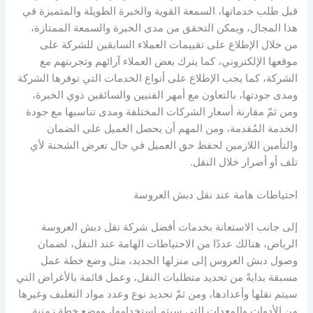
قبل طلب خدماتها، السمعة القوية والخبرة الطويلة والمتميزة في
هذا المجال، ويمكن التحقق من مدى الخبرة والسمعة الممتازة،
من خلال الإطلاع على تقييمات العملاء السابقين للشركة على
موقعها الإلكتروني، كما يترك بعض العملاء آرائهم وتجربتهم مع
الشركة، كما يجب الإطلاع على أنواع الخدمات التي توفرها الشركة
ومدى جودتها، بالتعاون مع أمهر الفنيين والسائقين ذوي الخبرة،
ومن ثمّ مقارنة أسعار الشركات المختلفة ومدى تناسبها مع جودة
الخدمة المُقدمة، ومن المهم أن يحصل العميل على الضمان
والتأمين اللازمين لحفظ حق العميل في حال تعرض الشحنة لأي
تلف أو أضرار خلال النقل.
احتياطات هامة عند نقل دبش العروسة
إلى جانب الاستعانة بخدمات أفضل شركة نقل دبش العروسة
الرياض، هنالك عددًا من الاحتياطات الهامة عند النقل، لضمان
وصول دبش العروس إلى منزلها الجديد، مثل وضع خطة عمل
مسبقة بدايةً من تحديد متطلبات النقل، وعمل قائمة بالأغراض التي
سيتم نقلها وأعدادها، ومن ثمّ تحديد نوع وعدد مواد التغليف وغيرها
من الأدوات والمعدات التي سيتم استخدامها، ووضع خطة زمنية