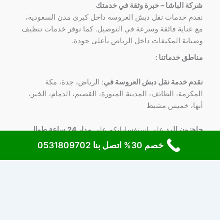
شركة الباشا – خبرة وثقة في خدمتك
نقدم خدمات نقل دبش العروسة داخل كبرى مدن السعودية،
مع عناية فائقة وسرعة في التوصيل. كما نوفر خدمات تنظيف
وصيانة المكيفات داخل الرياض بأعلى جودة.
مناطق خدماتنا :
نقدم خدمة نقل دبش العروسة في
: الرياض، جدة، مكة
المكرمة، الطائف، المدينة المنورة، القصيم، الدمام، الخبر،
أبها، خميس مشيط
جاهزون للرد
علي استفساراتكم علي
مدار 24 ساعة طوال
الأسبوع
علي
رقم 0531809702
خصم 30% اتصل بنا 0531809702
Copyright © 2026 شركة الباشا لنقل دبش العروسة | Powered by
قالب Astra للووردبريس