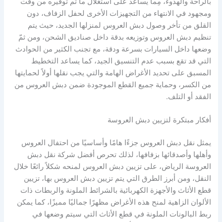
بالراحة والهدوء، مِما يساعد على استغلال ما تم توفيره من وقت
ومجهود في الانتهاء من التجهيزات الأخرى لحفل الزفاف، دون
القلق من تأخر وصول دبش العروس لمنزلها الجديد، حيث يتم
تنظيم دبش العروس وتوزيعه بدقة داخل صناديق الشحن، ومن ثمّ
وضعها داخل السيارات بسرعة ودقة، مع تجنب الكثير من الحوادث
التي قد تقع بسبب عدم التنسيق الجيد، كما يساعد التخطيط
المسبق على تحديد الأغراض الهامة والتي يجب نقلها أولاً لحمايتها
من الكسر، وحماية جميع القطع الموجودة ضمن دبش العروس من
الفقد أو التلف.
أفكار مبتكرة لتزيين دبش العروسة
يمثل نقل دبش العروس جزءًا هامًا وأساسيًا من احتفال العروس
وأهلها وأصدقائها بزفافها، لذلك تحرص أفضل شركة نقل دبش
العروسة الرياض، على تزيين دبش العروس لمنحه شكلاً رائعًا خلال
النقل، ومن أبرز الطرق التي يتم تزيين دبش العروس بها، تزيين
قطع الأثاث والأجهزة الكهربائية بالشرائط الملونة والربطات ذات
الألوان الزاهية لمنح هذه الأغراض مظهرًا جماليًا مميزًا، كما يمكن
ربط البالونات الملونة في قطع الأثاث التي سيتم وضعها في