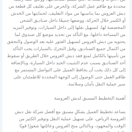
محددة مع طاقم عمل الشركة، والحرص على تغليف كل قطعة من
دبش العروس بما يناسبها من مواد التغليف، لحمايتها من الخدش
أو الكسر خلال الحركة، ووضعها جميعًا داخل صناديق الشحن
المخصصة لها، لتسهيل نقلها إلى داخل السيارات، وتوفير المزيد
من المساحة داخلها، مع التأكد من تحديد موضع كل صندوق لما
يحتويه من دبش العروس لتسهيل العثور عليه بعد الوصول والتحقق
من اكتمال جميع الصناديق، وقبل التحرك بالسيارات يجب التأكد
من تأمينها بالكامل لمنع فقد دبش العروس خلال الطريق أو سقوط
أحد الصناديق بسبب عدم التثبيت الجيد داخل السيارة، وبالإضافة
إلى كل ذلك يجب أن يحافظ العميل على التواصل المستمر مع
طاقم العمل حتى الوصول إلى الوجهة المحددة للاطمئنان على
سير عملية النقل بأمان وسلاسة.
أهمية التخطيط المسبق لدبش العروسة
يساعد تخطيط العميل بشكلٍ مسبق مع أفضل شركة نقل دبش
العروسة الرياض، على تسهيل عملية النقل وتوفير الكثير من
الوقت والمجهود، وبالتالي منح العروس وعائلتها شعورًا قويًا