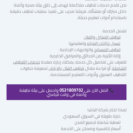
نحن نقدم خدمات تنظيف متكاملة تهدف إلى خلق بيئة صحية وآمنة
داخل منزلك أو منشأتك. فريقنا مدرب على تنفيذ عمليات تنظيف دقيقة
باستخدام أدوات تعقيم حديثة.
تشمل الخدمة
تنظيف المنازل والفلل
غسيل خزانات المياه
وتعقيمها
تنظيف المسابح
والواجهات الزجاجية
إزالة الأتربة من الحدائق والمرافق الخارجية
للتعرف على تفاصيل كل خدمة، يمكنك زيارة صفحة
خدمات التنظيف
الشاملة
، أو قراءة مقال
تنظيف الفلل بالرياض
لمعرفة خطوات
التنظيف العميق وأدوات التعقيم المستخدمة.
اتصل الآن على
0531809702
واحصل على بيئة نظيفة
وآمنة في وقت قياسي
لماذا تختار شركة الباشا
خبرة طويلة في السوق السعودي
تغطية شاملة لجميع المدن
أسعار تنافسية وضمان على الخدمة