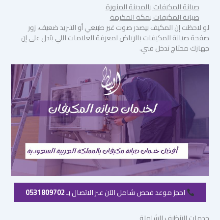
صيانة المكيفات بالمدينة المنورة
صيانة المكيفات بمكة المكرمة
لو لاحظت إن المكيف بيصدر صوت غير طبيعي أو التبريد ضعيف، زور
صفحة
صيانة المكيفات بالرياض
لمعرفة العلامات اللي بتدل على إن
جهازك محتاج تدخل فني.
احجز موعد فحص شامل الآن عبر الاتصال بـ
0531809702
خدمات التنظيف الشاملة