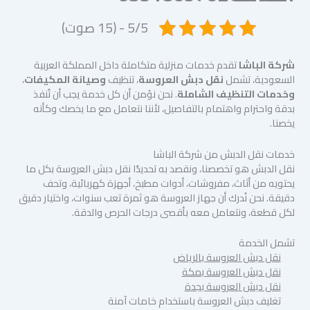
5/5 - (15 صوت)
شركة الباشا
تقدم خدمات منزلية متكاملة داخل المملكة العربية
السعودية، تشمل
نقل دبش العروسة
، تنظيف
وصيانة المكيفات
،
وخدمات التنظيف الشاملة
. نحن نؤمن أن كل خدمة يجب أن تُنفذ
بدقة واحترام واهتمام بالتفاصيل، لأننا نتعامل مع ما يخصك وكأنه
يخصنا.
خدمات نقل الدبش من شركة الباشا
نقل الدبش هو تخصصنا، ونقصد به تحديدًا نقل دبش العروسة بكل ما
يحتويه من أثاث، مفروشات، أدوات مطبخ، أجهزة كهربائية، وتحف
دقيقة. نحن نُدرك أن جهاز العروسة هو ثمرة تعب سنوات، واختيار دقيق
لكل قطعة، ونتعامل معه بأقصى درجات الحرص والدقة.
تشمل الخدمة
نقل دبش العروسة بالرياض
نقل دبش العروسة بمكة
نقل دبش العروسة بجدة
تغليف دبش العروسة باستخدام خامات آمنة