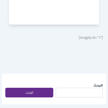
[imagely id=”1″]
البحث
البحث