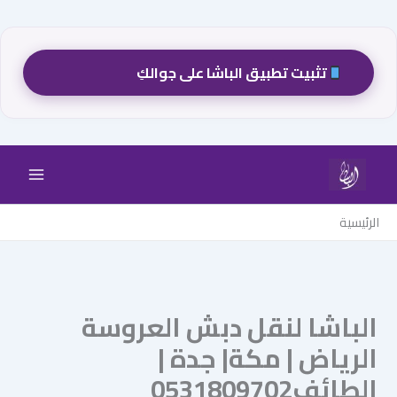
تثبيت تطبيق الباشا على جوالكِ
خطي
لى
لمحتوى
الرئيسية
الباشا لنقل دبش العروسة
الرياض | مكة| جدة |
الطائف0531809702