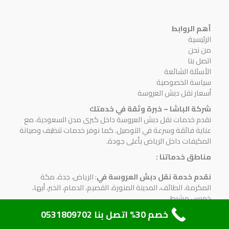
أهم الروابط
الرئيسية
من نحن
اتصل بنا
الأسئلة الشائعة
سياسة الخصوصية
أسعار نقل دبش العروسة
شركة الباشا – خبرة وثقة في خدمتك
نقدم خدمات نقل دبش العروسة داخل كبرى مدن السعودية، مع
عناية فائقة وسرعة في التوصيل. كما نوفر خدمات تنظيف وصيانة
المكيفات داخل الرياض بأعلى جودة.
مناطق خدماتنا :
نقدم خدمة نقل دبش العروسة في
: الرياض، جدة، مكة
المكرمة، الطائف، المدينة المنورة، القصيم، الدمام، الخبر، أبها،
خميس مشيط
خصم 30% اتصل بنا 0531809702
جاهزون للرد
علي استفساراتكم علي
مدار 24 ساعة طوال
الأسبوع
علي
رقم 0531809702