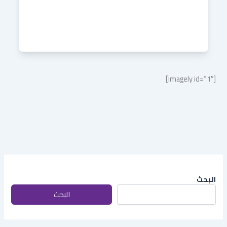
[imagely id=”1″]
البحث
البحث