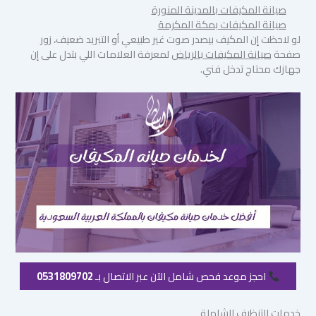
صيانة المكيفات بالمدينة المنورة
صيانة المكيفات بمكة المكرمة
لو لاحظت إن المكيف بيصدر صوت غير طبيعي أو التبريد ضعيف، زور
صفحة
صيانة المكيفات بالرياض
لمعرفة العلامات اللي بتدل على إن
جهازك محتاج تدخل فني.
احجز موعد فحص شامل الآن عبر الاتصال بـ
0531809702
خدمات التنظيف الشاملة