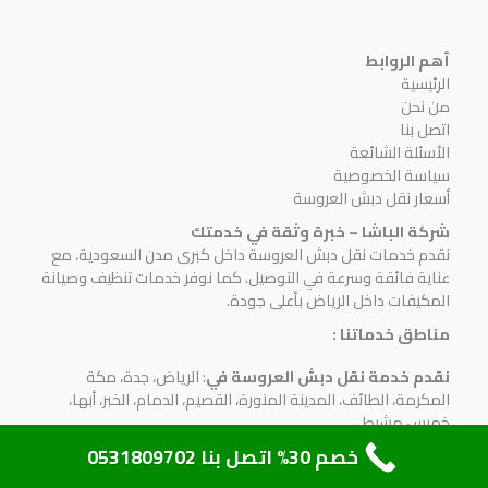
أهم الروابط
الرئيسية
من نحن
اتصل بنا
الأسئلة الشائعة
سياسة الخصوصية
أسعار نقل دبش العروسة
شركة الباشا – خبرة وثقة في خدمتك
نقدم خدمات نقل دبش العروسة داخل كبرى مدن السعودية، مع
عناية فائقة وسرعة في التوصيل. كما نوفر خدمات تنظيف وصيانة
المكيفات داخل الرياض بأعلى جودة.
مناطق خدماتنا :
نقدم خدمة نقل دبش العروسة في
: الرياض، جدة، مكة
المكرمة، الطائف، المدينة المنورة، القصيم، الدمام، الخبر، أبها،
خميس مشيط
خصم 30% اتصل بنا 0531809702
جاهزون للرد
علي استفساراتكم علي
مدار 24 ساعة طوال
الأسبوع
علي
رقم 0531809702