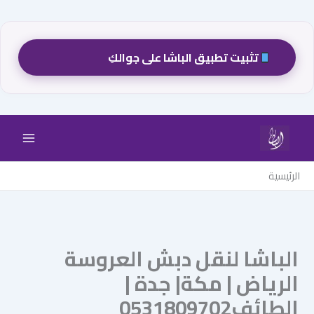
تثبيت تطبيق الباشا على جوالكِ
خطي
لى
لمحتوى
الرئيسية
الباشا لنقل دبش العروسة
الرياض | مكة| جدة |
الطائف0531809702