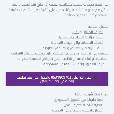
نحن نقدم خدمات تنظيف متكاملة تهدف إلى خلق بيئة صحية وآمنة
داخل منزلك أو منشأتك. فريقنا مدرب على تنفيذ عمليات تنظيف دقيقة
باستخدام أدوات تعقيم حديثة.
تشمل الخدمة
تنظيف المنازل والفلل
غسيل خزانات المياه
وتعقيمها
تنظيف المسابح
والواجهات الزجاجية
إزالة الأتربة من الحدائق والمرافق الخارجية
للتعرف على تفاصيل كل خدمة، يمكنك زيارة صفحة
خدمات التنظيف
الشاملة
، أو قراءة مقال
تنظيف الفلل بالرياض
لمعرفة خطوات
التنظيف العميق وأدوات التعقيم المستخدمة.
اتصل الآن على
0531809702
واحصل على بيئة نظيفة
وآمنة في وقت قياسي
لماذا تختار شركة الباشا
خبرة طويلة في السوق السعودي
تغطية شاملة لجميع المدن
أسعار تنافسية وضمان على الخدمة