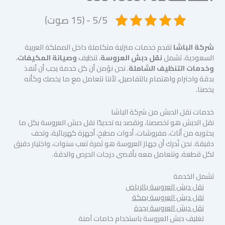
5/5 - (15 صوت)
شركة الباشا
تقدم خدمات منزلية متكاملة داخل المملكة العربية
السعودية، تشمل
نقل دبش العروسة
، تنظيف
وصيانة المكيفات
،
وخدمات التنظيف الشاملة
. نحن نؤمن أن كل خدمة يجب أن تُنفذ
بدقة واحترام واهتمام بالتفاصيل، لأننا نتعامل مع ما يخصك وكأنه
يخصنا.
خدمات نقل الدبش من شركة الباشا
نقل الدبش هو تخصصنا، ونقصد به تحديدًا نقل دبش العروسة بكل ما
يحتويه من أثاث، مفروشات، أدوات مطبخ، أجهزة كهربائية، وتحف
دقيقة. نحن نُدرك أن جهاز العروسة هو ثمرة تعب سنوات، واختيار دقيق
لكل قطعة، ونتعامل معه بأقصى درجات الحرص والدقة.
تشمل الخدمة
نقل دبش العروسة بالرياض
نقل دبش العروسة بمكة
نقل دبش العروسة بجدة
تغليف دبش العروسة باستخدام خامات آمنة