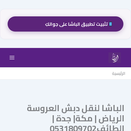
تثبيت تطبيق الباشا على جوالكِ
خطي
لى
لمحتوى
الرئيسية
الباشا لنقل دبش العروسة
الرياض | مكة| جدة |
الطائف0531809702