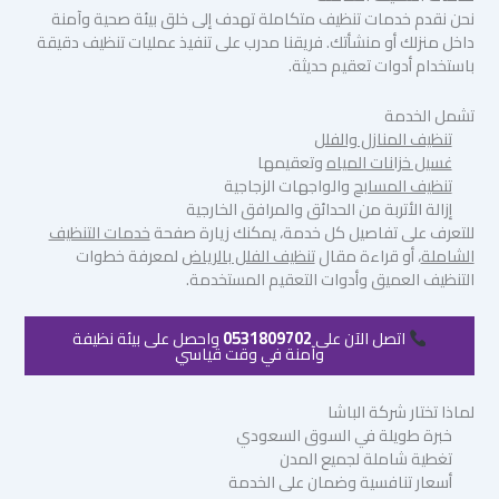
نحن نقدم خدمات تنظيف متكاملة تهدف إلى خلق بيئة صحية وآمنة
داخل منزلك أو منشأتك. فريقنا مدرب على تنفيذ عمليات تنظيف دقيقة
باستخدام أدوات تعقيم حديثة.
تشمل الخدمة
تنظيف المنازل والفلل
غسيل خزانات المياه
وتعقيمها
تنظيف المسابح
والواجهات الزجاجية
إزالة الأتربة من الحدائق والمرافق الخارجية
للتعرف على تفاصيل كل خدمة، يمكنك زيارة صفحة
خدمات التنظيف
الشاملة
، أو قراءة مقال
تنظيف الفلل بالرياض
لمعرفة خطوات
التنظيف العميق وأدوات التعقيم المستخدمة.
اتصل الآن على
0531809702
واحصل على بيئة نظيفة
وآمنة في وقت قياسي
لماذا تختار شركة الباشا
خبرة طويلة في السوق السعودي
تغطية شاملة لجميع المدن
أسعار تنافسية وضمان على الخدمة