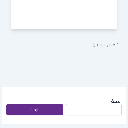
[imagely id=”1″]
البحث
البحث