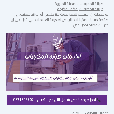
صيانة المكيفات بالمدينة المنورة
صيانة المكيفات بمكة المكرمة
لو لاحظت إن المكيف بيصدر صوت غير طبيعي أو التبريد ضعيف، زور
صفحة
صيانة المكيفات بالرياض
لمعرفة العلامات اللي بتدل على إن
جهازك محتاج تدخل فني.
احجز موعد فحص شامل الآن عبر الاتصال بـ
0531809702
خدمات التنظيف الشاملة