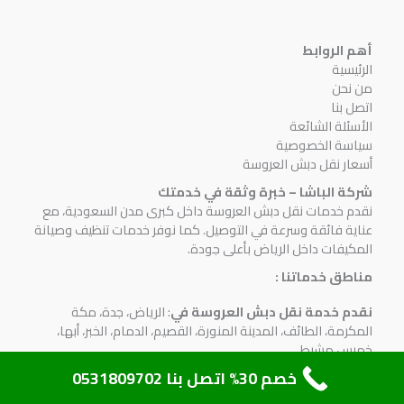
أهم الروابط
الرئيسية
من نحن
اتصل بنا
الأسئلة الشائعة
سياسة الخصوصية
أسعار نقل دبش العروسة
شركة الباشا – خبرة وثقة في خدمتك
نقدم خدمات نقل دبش العروسة داخل كبرى مدن السعودية، مع
عناية فائقة وسرعة في التوصيل. كما نوفر خدمات تنظيف وصيانة
المكيفات داخل الرياض بأعلى جودة.
مناطق خدماتنا :
نقدم خدمة نقل دبش العروسة في
: الرياض، جدة، مكة
المكرمة، الطائف، المدينة المنورة، القصيم، الدمام، الخبر، أبها،
خميس مشيط
خصم 30% اتصل بنا 0531809702
جاهزون للرد
علي استفساراتكم علي
مدار 24 ساعة طوال
الأسبوع
علي
رقم 0531809702