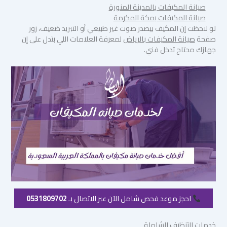
صيانة المكيفات بالمدينة المنورة
صيانة المكيفات بمكة المكرمة
لو لاحظت إن المكيف بيصدر صوت غير طبيعي أو التبريد ضعيف، زور
صفحة
صيانة المكيفات بالرياض
لمعرفة العلامات اللي بتدل على إن
جهازك محتاج تدخل فني.
احجز موعد فحص شامل الآن عبر الاتصال بـ
0531809702
خدمات التنظيف الشاملة