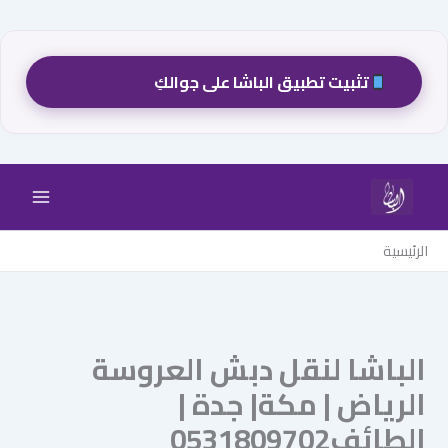
تثبيت تطبيق الباشا على جوالكِ
خطي
لى
لمحتوى
الرئيسية
الباشا لنقل دبش العروسة
الرياض | مكة| جدة |
الطائف0531809702