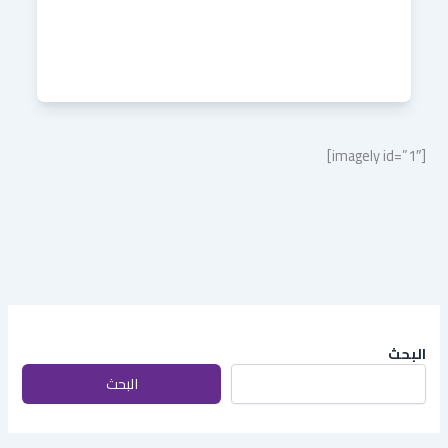
[imagely id=”1″]
البحث
البحث