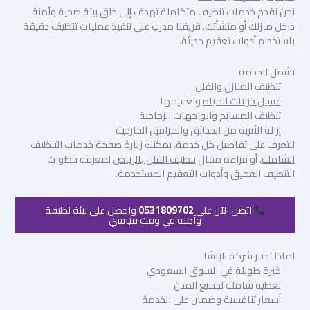
نحن نقدم خدمات تنظيف متكاملة تهدف إلى خلق بيئة صحية وآمنة
داخل منزلك أو منشأتك. فريقنا مدرب على تنفيذ عمليات تنظيف دقيقة
باستخدام أدوات تعقيم حديثة.
تشمل الخدمة
تنظيف المنازل والفلل
غسيل خزانات المياه
وتعقيمها
تنظيف المسابح
والواجهات الزجاجية
إزالة الأتربة من الحدائق والمرافق الخارجية
للتعرف على تفاصيل كل خدمة، يمكنك زيارة صفحة
خدمات التنظيف
الشاملة
، أو قراءة مقال
تنظيف الفلل بالرياض
لمعرفة خطوات
التنظيف العميق وأدوات التعقيم المستخدمة.
اتصل الآن على
0531809702
واحصل على بيئة نظيفة
وآمنة في وقت قياسي
لماذا تختار شركة الباشا
خبرة طويلة في السوق السعودي
تغطية شاملة لجميع المدن
أسعار تنافسية وضمان على الخدمة