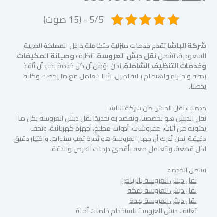
5/5 - (15 صوت)
شركة الباشا
تقدم خدمات منزلية متكاملة داخل المملكة العربية
السعودية، تشمل
نقل دبش العروسة
، تنظيف
وصيانة المكيفات
،
وخدمات التنظيف الشاملة
. نحن نؤمن أن كل خدمة يجب أن تُنفذ
بدقة واحترام واهتمام بالتفاصيل، لأننا نتعامل مع ما يخصك وكأنه
يخصنا.
خدمات نقل الدبش من شركة الباشا
نقل الدبش هو تخصصنا، ونقصد به تحديدًا نقل دبش العروسة بكل ما
يحتويه من أثاث، مفروشات، أدوات مطبخ، أجهزة كهربائية، وتحف
دقيقة. نحن نُدرك أن جهاز العروسة هو ثمرة تعب سنوات، واختيار دقيق
لكل قطعة، ونتعامل معه بأقصى درجات الحرص والدقة.
تشمل الخدمة
نقل دبش العروسة بالرياض
نقل دبش العروسة بمكة
نقل دبش العروسة بجدة
تغليف دبش العروسة باستخدام خامات آمنة