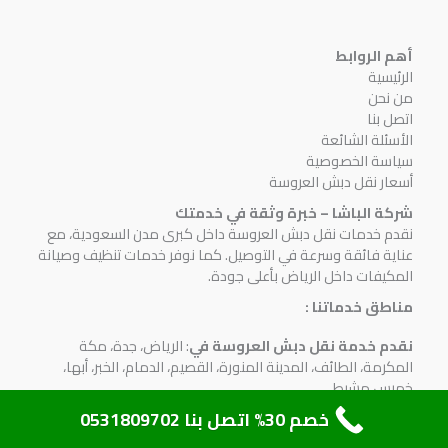
أهم الروابط
الرئيسية
من نحن
اتصل بنا
الأسئلة الشائعة
سياسة الخصوصية
أسعار نقل دبش العروسة
شركة الباشا – خبرة وثقة في خدمتك
نقدم خدمات نقل دبش العروسة داخل كبرى مدن السعودية، مع
عناية فائقة وسرعة في التوصيل. كما نوفر خدمات تنظيف وصيانة
المكيفات داخل الرياض بأعلى جودة.
مناطق خدماتنا :
نقدم خدمة نقل دبش العروسة في
: الرياض، جدة، مكة
المكرمة، الطائف، المدينة المنورة، القصيم، الدمام، الخبر، أبها،
خميس مشيط
خصم 30% اتصل بنا 0531809702
جاهزون للرد
علي استفساراتكم علي
مدار 24 ساعة طوال
الأسبوع
علي
رقم 0531809702