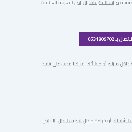
ر صفحة
صيانة المكيفات بالرياض
لمعرفة العلامات
اتصال بـ
0531809702
اخل منزلك أو منشأتك. فريقنا مدرب على تنفيذ
 الشاملة
، أو قراءة مقال
تنظيف الفلل بالرياض