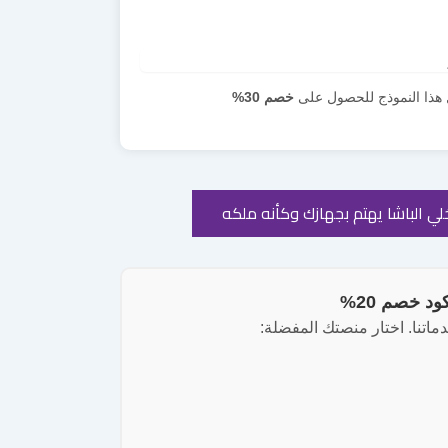
ل هذا النموذج للحصول على
خصم 30%
ي الباشا يهتم بجهازك وكأنه ملكه
د خصم 20%
تنا. اختار منصتك المفضلة: