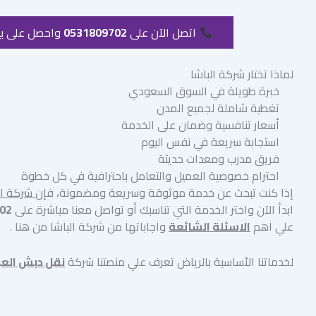
اتصل الآن على
0531809702
واحصل على بي
لماذا تختار شركة الباشا
خبرة طويلة في السوق السعودي
تغطية شاملة لجميع المدن
أسعار تنافسية وضمان على الخدمة
استجابة سريعة في نفس اليوم
فريق مدرب ومعدات حديثة
احترام خصوصية العميل والتعامل باحترافية في كل خطوة
إذا كنت تبحث عن خدمة موثوقة وسريعة ومضمونة، فإن
شركة ال
ابدأ الآن واختر الخدمة التي تناسبك أو تواصل معنا مباشرة على
02
علي اهم
الاسئلة الشائعة
واجاباتها من شركة الباشا من هنا .
لخدماتنا الأساسية بالرياض تعرف علي منصتنا شركة
نقل دبش العر