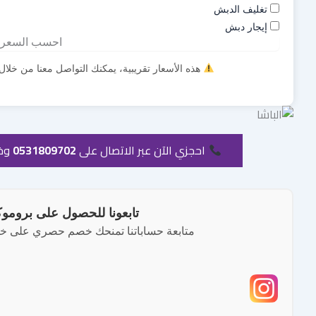
تغليف الدبش
إيجار دبش
احسب السعر
هذه الأسعار تقريبية، يمكنك التواصل معنا من خلا
احجزي الآن عبر الاتصال على
0531809702
وخل
تابعونا للحصول على بروموكو
متابعة حساباتنا تمنحك خصم حصري على خدما