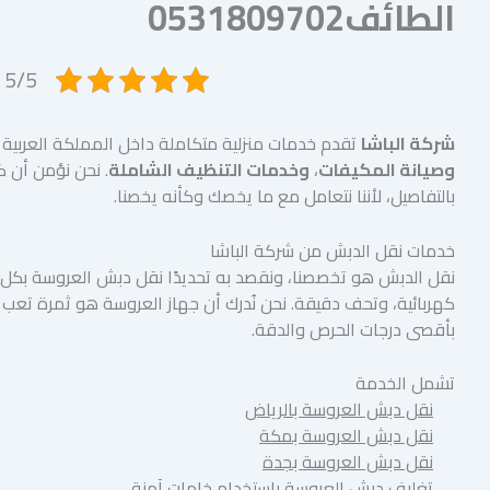
الطائف0531809702
5/5 - (15 صوت)
شركة الباشا
تقدم خدمات منزلية متكاملة داخل المملكة العربي
وصيانة المكيفات
،
وخدمات التنظيف الشاملة
. نحن نؤمن أن ك
بالتفاصيل، لأننا نتعامل مع ما يخصك وكأنه يخصنا.
خدمات نقل الدبش من شركة الباشا
نقل الدبش هو تخصصنا، ونقصد به تحديدًا نقل دبش العروسة بكل 
كهربائية، وتحف دقيقة. نحن نُدرك أن جهاز العروسة هو ثمرة تعب
بأقصى درجات الحرص والدقة.
تشمل الخدمة
نقل دبش العروسة بالرياض
نقل دبش العروسة بمكة
نقل دبش العروسة بجدة
تغليف دبش العروسة باستخدام خامات آمنة