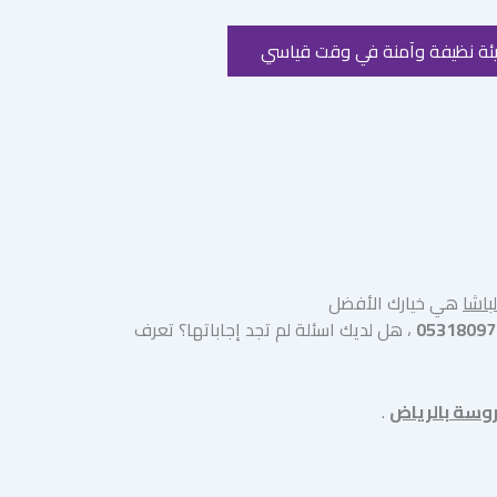
ئة نظيفة وآمنة في وقت قياسي
باشا
هي خيارك الأفضل
05318097
، هل لديك اسئلة لم تجد إجاباتها؟ تعرف
وسة بالرياض
.